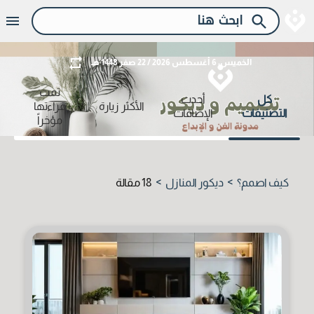
الخميس، 6 أغسطس 2026 / 22 صفر 1448 هـ
تمت
كل
أحدث
الأكثر زيارة
قراءتها
التصنيفات
الإضافات
مؤخراً
كيف اصمم؟
ديكور المنازل
18
مقالة
>
>