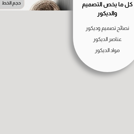
حجم الخط
كل ما يخص التصميم
والديكور
نصائح تصميم وديكور
عناصر الديكور
مواد الديكور